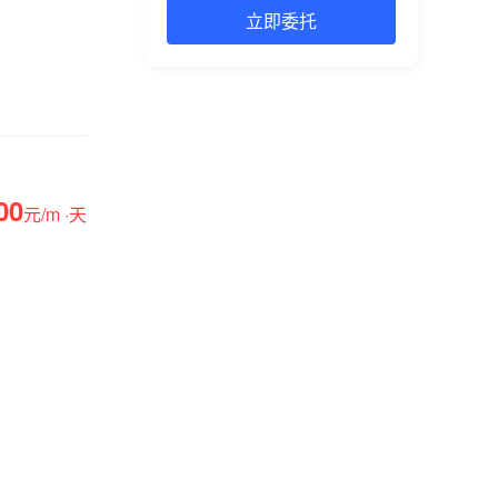
00
元/m ·天