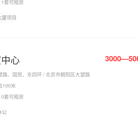
 / 1套可租房
大厦项目
贸中心
3000—50
望路、国贸、东四环 / 北京市朝阳区大望路
100米
 / 0套可租房
办公