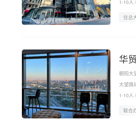
1-10人
住总
华
朝阳大
大望路站
1-10人
联合