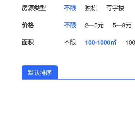
房源类型
不限
独栋
写字楼
价格
不限
2—5元
5—8元
面积
不限
100-1000㎡
10
默认排序