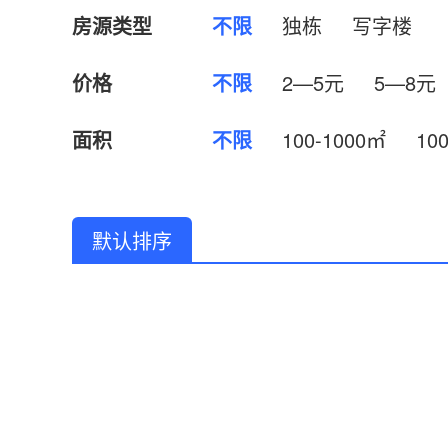
房源类型
不限
独栋
写字楼
价格
不限
2—5元
5—8元
面积
不限
100-1000㎡
10
默认排序