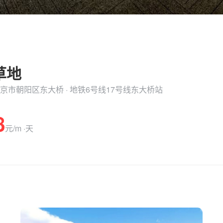
草地
 / 北京市朝阳区东大桥 · 地铁6号线17号线东大桥站
8
元/m ·天