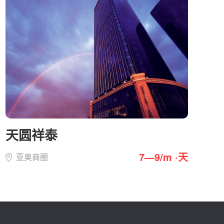
天圆祥泰
7—9/m ·天
亚奥商圈