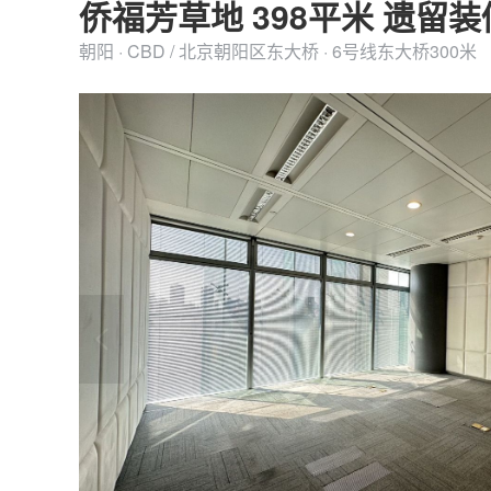
侨福芳草地 398平米 遗留
朝阳 · CBD / 北京朝阳区东大桥 · 6号线东大桥300米