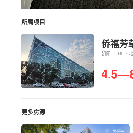
所属项目
侨福芳
朝阳 · CBD
4.5—
更多房源