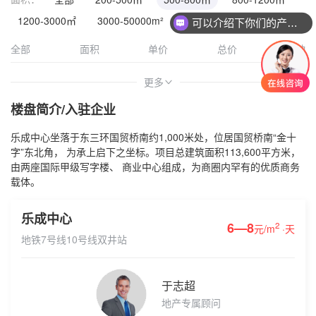
1200-3000㎡
3000-50000m²
可以介绍下你们的产品么
全部
面积
单价
总价
活动
更多
>
楼盘简介/入驻企业
乐成中心坐落于东三环国贸桥南约1,000米处，位居国贸桥南“金十
字”东北角， 为承上启下之坐标。项目总建筑面积113,600平方米，
由两座国际甲级写字楼、 商业中心组成，为商圈内罕有的优质商务
载体。
乐成中心
6—8
2
元/m
·天
地铁7号线10号线双井站
于志超
地产专属顾问