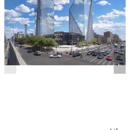
1
/
5