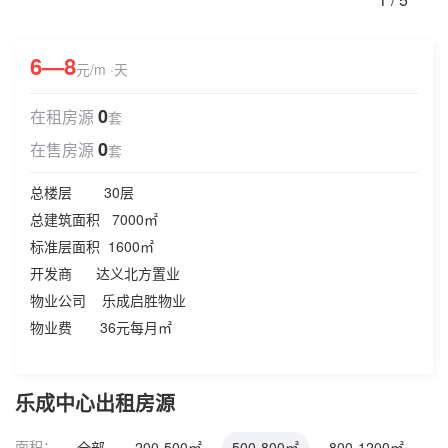
6—8
元/m ·天
0
在租房源
套
0
在售房源
套
总楼层 30层
总建筑面积 7000㎡
标准层面积 1600㎡
开发商 达义北方置业
物业公司 乐成启胜物业
物业费 36元每月㎡
乐成中心出租房源
面积：
全部
200-500㎡
500-800㎡
800-1200㎡