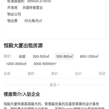
标准层面积 2650㎡-2750㎡
开发商 天圆祥泰置业
物业公司
物业费 35元每月㎡
恒毅大厦出租房源
面积：
全部
200-500㎡
500-800㎡
800-1200㎡
1200-3000㎡
3000-50000m²
全部
面积
单价
总价
活动
更多
>
楼盘简介/入驻企业
恒毅大厦特邀美国最大的、管理最完善的及最受尊重的设计事务
所，国际著名的建筑设计机构——美国Gensler建筑设计事务所担纲