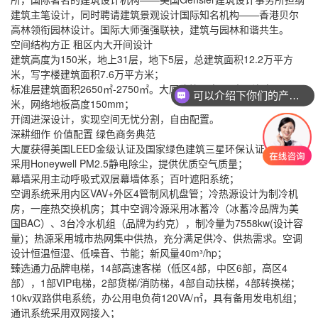
建筑主笔设计，同时聘请建筑景观设计国际知名机构——香港贝尔
高林领衔园林设计。国际大师强强联袂，建筑与园林和谐共生。
空间结构方正 租区内大开间设计
建筑高度为150米，地上31层，地下5层，总建筑面积12.2万平方
米，写字楼建筑面积7.6万平方米；
标准层建筑面积2650㎡-2750㎡。大厦建筑层高4.4米，净高3.05
可以介绍下你们的产品么
米，网络地板高度150mm；
开阔进深设计，实现空间无忧分割，自由配置。
深耕细作 价值配置 绿色商务典范
大厦获得美国LEED金级认证及国家绿色建筑三星环保认证；
采用Honeywell PM2.5静电除尘，提供优质空气质量；
幕墙采用主动呼吸式双层幕墙体系；百叶遮阳系统；
空调系统釆用内区VAV+外区4管制风机盘管；冷热源设计为制冷机
房，一座热交换机房；其中空调冷源采用冰蓄冷（冰蓄冷品牌为美
国BAC）、3台冷水机组（品牌为约克），制冷量为7558kw(设计容
量)；热源采用城市热网集中供热，充分满足供冷、供热需求。空调
设计恒温恒湿、低噪音、节能；新风量40m³/hp；
臻选通力品牌电梯，14部高速客梯（低区4部，中区6部，高区4
部），1部VIP电梯，2部货梯/消防梯，4部自动扶梯，4部转换梯；
10kv双路供电系统，办公用电负荷120VA/㎡，具有备用发电机组；
通讯系统采用双网接入；