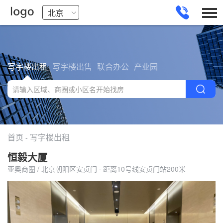
写字楼出租
写字楼出售
联合办公
产业园
首页
写字楼出租
-
恒毅大厦
亚奥商圈 / 北京朝阳区安贞门 · 距离10号线安贞门站200米