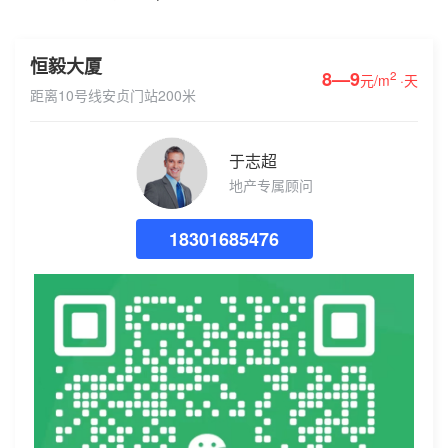
恒毅大厦
8—9
2
元/m
·天
距离10号线安贞门站200米
于志超
地产专属顾问
18301685476