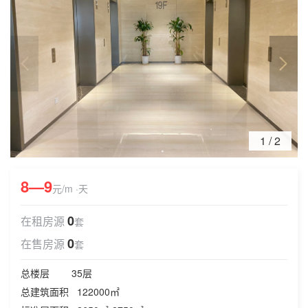
1
/
2
8—9
元/m ·天
0
在租房源
套
0
在售房源
套
总楼层 35层
总建筑面积 122000㎡