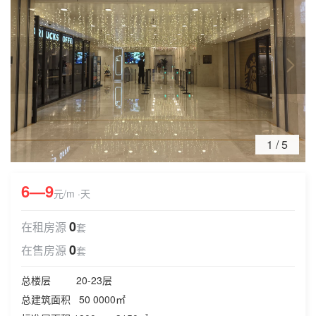
1
/
5
6—9
元/m ·天
0
在租房源
套
0
在售房源
套
总楼层 20-23层
总建筑面积 50 0000㎡