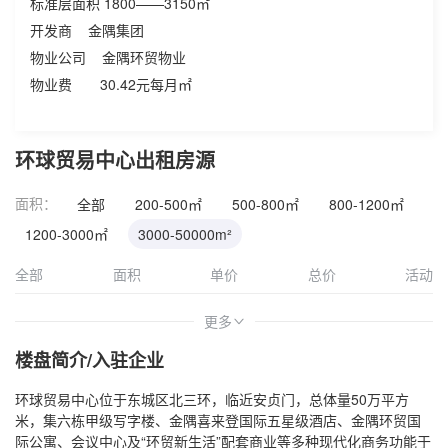
标准层面积 1800——3150㎡
开发商 金隅集团
物业公司 金隅环贸物业
物业费 30.42元每月㎡
环球贸易中心出租房源
面积：
全部
200-500㎡
500-800㎡
800-1200㎡
1200-3000㎡
3000-50000m²
全部
面积
单价
总价
活动
更多
>
楼盘简介/入驻企业
环球贸易中心位于东城区北三环，临近安贞门，总体量50万平方
米，集六栋甲级写字楼、金隅喜来登国际五星级酒店、金隅环贸国
际公寓、会议中心及“环贸新生活”配套商业等多种现代化商务功能于