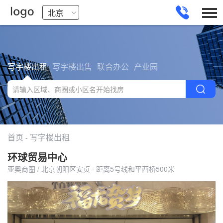
写字楼出租
写字楼出售
联合办公
产业园
首页
写字楼出租
-
环球贸易中心
亚奥商圈 / 北京朝阳区安贞 · 距离5号线和平西桥500米