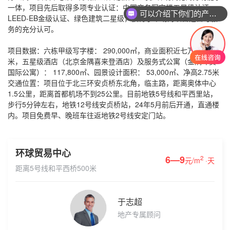
一体，项目先后取得多项专业认证：中国商务写字楼五星级认证、
可以介绍下你们的产品么
LEED-EB金级认证、绿色建筑二星级，获得了市场对项目运营与服
务的充分认可。
项目数据：六栋甲级写字楼： 290,000㎡，商业面积近七万平方
米，五星级酒店（北京金隅喜来登酒店）及服务式公寓（金隅环贸
国际公寓）： 117,800㎡、园景设计面积： 53,000㎡、净高2.75米
交通位置：项目位于北三环安贞桥东北角，临主路，距离奥体中心
1.5公里，距离首都机场不到25公里。目前地铁5号线和平西里站，
步行5分钟左右，地铁12号线安贞桥站，24年5月前后开通，直通楼
内。项目免费早、晚班车往返地铁2号线安定门站。
环球贸易中心
6—9
2
元/m
·天
距离5号线和平西桥500米
于志超
地产专属顾问