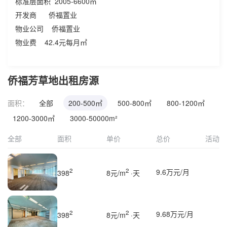
标准层面积 2005-6600㎡
开发商 侨福置业
物业公司 侨福置业
物业费 42.4元每月㎡
侨福芳草地出租房源
面积：
全部
200-500㎡
500-800㎡
800-1200㎡
1200-3000㎡
3000-50000m²
全部
面积
单价
总价
活动
2
2
9.6万元/月
398
8元/m
·天
2
2
9.68万元/月
398
8元/m
·天