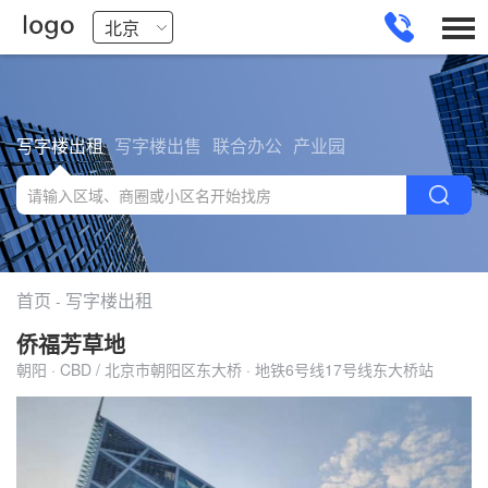
写字楼出租
写字楼出售
联合办公
产业园
首页
写字楼出租
-
侨福芳草地
朝阳 · CBD / 北京市朝阳区东大桥 · 地铁6号线17号线东大桥站