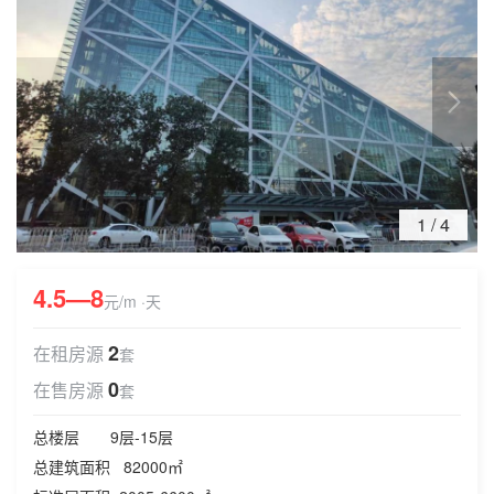
1
/
4
4.5—8
元/m ·天
2
在租房源
套
0
在售房源
套
总楼层 9层-15层
总建筑面积 82000㎡