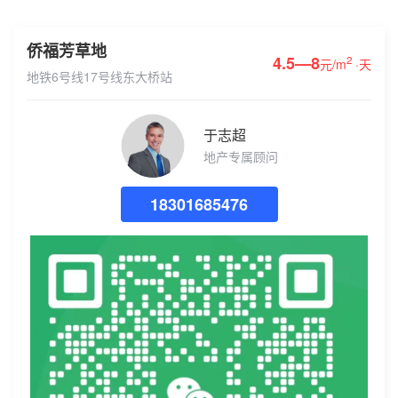
侨福芳草地
4.5—8
2
元/m
·天
地铁6号线17号线东大桥站
于志超
地产专属顾问
18301685476