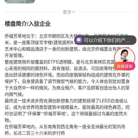
更多
>
楼盘简介/入驻企业
侨福芳草地位于：北京市朝阳区东大桥路9号，总面积达20万平方
可以介绍下你们的产品么
米，是一座集顶级写字楼(建筑面积8.2万平方米)、时尚购物中心，
艺术中心和精品酒店于一身的创新建筑，由北京侨福置业有限公司
开发管理。
整座建筑物外层覆盖的ETFE透明膜，是与北京奥林匹克国家游泳中
心采用的相同的膜材料，具有强韧、自清洁、可回收等特性，可创
造出舒适健康的绿色环境。而由四座钢架结构组成的建筑在外罩的
保护下，自身便具备了调节微型气候的能力，令人体会到犹如置身
于大自然中一样的微风，为商业租户、客户及顾客创造出怡人的室
内微气候。
最终这一技术进步而充满创新想象力的建筑获得了LEED白金级认
证，成为全世界同类型建筑中规模最大、能效最高的绿色典范，同
时也证明了“环保罩”“侨福芳草地”，这个用钢量超过鸟巢的庞然大
物。
在侨福芳草地内，从东南角到西北角有一座全亚洲最长的室内吊
桥，长达二百三十六米的步行桥